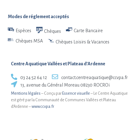
Modes de réglement acceptés
Espèces
Carte Bancaire
Chèques
Chèques MSA
Chèques Loisirs & Vacances
Centre Aquatique Vallées et Plateau d’Ardenne
03 24 52 64 12
contact.centreaquatique@ccvpa.fr
13, avenue du Général Moreau 08230 ROCROi
Mentions légales
– Conçu par
Essence visuelle
– Le Centre Aquatique
est géré par la Communauté de Communes Vallées et Plateau
d’Ardenne –
www.ccvpa.fr