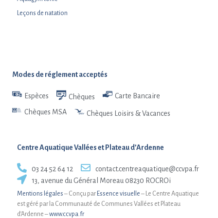
Leçons de natation
Modes de réglement acceptés
Espèces
Carte Bancaire
Chèques
Chèques MSA
Chèques Loisirs & Vacances
Centre Aquatique Vallées et Plateau d’Ardenne
03 24 52 64 12
contact.centreaquatique@ccvpa.fr
13, avenue du Général Moreau 08230 ROCROi
Mentions légales
– Conçu par
Essence visuelle
– Le Centre Aquatique
est géré par la Communauté de Communes Vallées et Plateau
d’Ardenne –
www.ccvpa.fr