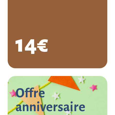
14€
Offre
anniversaire