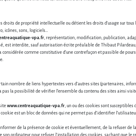
 droits de propriété intellectuelle ou détient les droits d’usage sur tous l
o, icônes, sons, logiciels…
ntreaquatique-vpa.fr
, représentation, modification, publication, adap
, est interdite, sauf autorisation écrite préalable de Thibaut Pilardeau, 
era considérée comme constitutive d’une contrefaçon et passible de pour
e.
rtain nombre de liens hypertextes vers d’autres sites (partenaires, infor
as la possibilité de vérifier l’ensemble du contenu des sites ainsi visit
 site
www.centreaquatique-vpa.fr
, un ou des cookies sont susceptibles
 cookie est un bloc de données qui ne permet pas d’identifier l’utilisateu
nformer de la présence de cookie et éventuellement, de la refuser de la
de son ordinateur pour refuser l’installation des cookies, sachant que le r