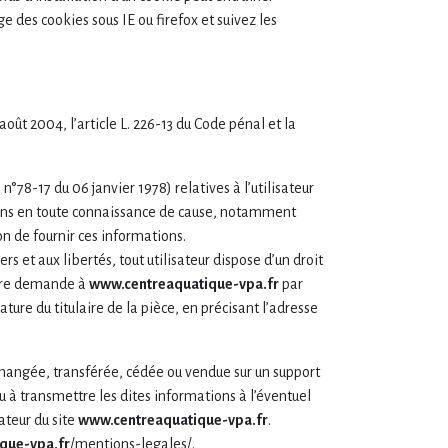
e des cookies sous IE ou firefox et suivez les
oût 2004, l’article L. 226-13 du Code pénal et la
 n°78-17 du 06 janvier 1978) relatives à l’utilisateur
ations en toute connaissance de cause, notamment
non de fournir ces informations.
rs et aux libertés, tout utilisateur dispose d’un droit
votre demande à
www.centreaquatique-vpa.fr
par
ure du titulaire de la pièce, en précisant l’adresse
 échangée, transférée, cédée ou vendue sur un support
u à transmettre les dites informations à l’éventuel
ateur du site
www.centreaquatique-vpa.fr
.
que-vpa.fr
/mentions-legales/.