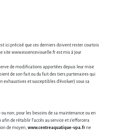
st ici précisé que ces derniers doivent rester courtois
e site www.essencevisuelle.fr est mis à jour
réserve de modifications apportées depuis leur mise
oient de son fait ou du fait des tiers partenaires qui
non exhaustives et susceptibles d’évoluer) sous sa
ée ou non, pour les besoins de sa maintenance ou en
in de rétablir l’accès au service et s’efforcera
ation de moyen,
www.centreaquatique-vpa.fr
ne