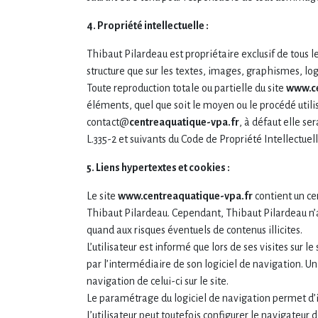
4. Propriété intellectuelle :
Thibaut Pilardeau est propriétaire exclusif de tous les
structure que sur les textes, images, graphismes, log
Toute reproduction totale ou partielle du site
www.ce
éléments, quel que soit le moyen ou le procédé utilisé
contact@
centreaquatique-vpa.fr
, à défaut elle s
L.335-2 et suivants du Code de Propriété Intellectuell
5. Liens hypertextes et cookies :
Le site
www.centreaquatique-vpa.fr
contient un ce
Thibaut Pilardeau. Cependant, Thibaut Pilardeau n’a p
quand aux risques éventuels de contenus illicites.
L’utilisateur est informé que lors de ses visites sur le
par l’intermédiaire de son logiciel de navigation. Un
navigation de celui-ci sur le site.
Le paramétrage du logiciel de navigation permet d’i
L’utilisateur peut toutefois configurer le navigateur 