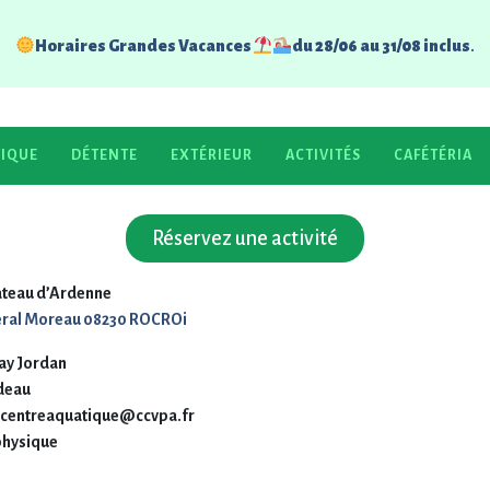
Horaires Grandes Vacances
du 28/06 au 31/08 inclus
.
TIQUE
DÉTENTE
EXTÉRIEUR
ACTIVITÉS
CAFÉTÉRIA
19 de la Loi n° 2004-575 du 21 juin 2004 pour la Confiance dans l’économi
w.centreaquatique-vpa.fr
les informations suivantes :
Réservez une activité
lateau d’Ardenne
néral Moreau 08230 ROCROi
ray Jordan
rdeau
.centreaquatique@ccvpa.fr
physique