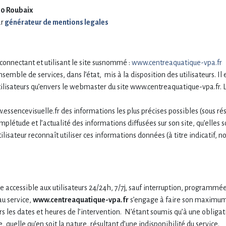
00 Roubaix
ar
générateur de mentions legales
 connectant et utilisant le site susnommé :
www.centreaquatique-vpa.fr
emble de services, dans l’état, mis à la disposition des utilisateurs. Il e
utilisateurs qu’envers le webmaster du site www.centreaquatique-vpa.fr. L
ww.essencevisuelle.fr des informations les plus précises possibles (sous 
mplétude et l’actualité des informations diffusées sur son site, qu’elles s
ilisateur reconnaît utiliser ces informations données (à titre indicatif, 
pe accessible aux utilisateurs 24/24h, 7/7j, sauf interruption, programm
au service,
www.centreaquatique-vpa.fr
s’engage à faire son maximum af
s les dates et heures de l’intervention. N’étant soumis qu’à une oblig
uelle qu’en soit la nature, résultant d’une indisponibilité du service.