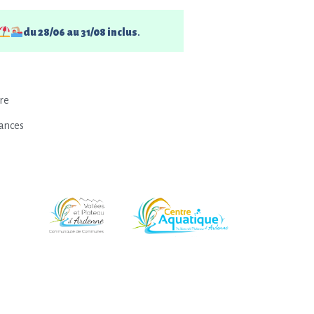
du 28/06 au 31/08 inclus
.
re
cances