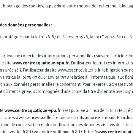
out bloquage des cookies, tapez dans votre moteur de recherche : bloquag
 des données personnelles :
otégées par la loi n° 78-87 du 6 janvier 1978, la loi n° 2004-801 du 6 a
lardeau ne collecte des informations personnelles ( suivant l’article 4 loi
le site
www.centreaquatique-vpa.fr
. L’utilisateur fournit ces inform
ors précisé à l’utilisateur du site www.essencevisuelle.fr l’obligation ou 
nts de la loi 78-17 du 6 janvier 1978 relative à l’informatique, aux fichie
ition aux données personnelles le concernant. Pour l’exercer, adressez 
it dûment signée, accompagnée d’une copie du titre d’identité avec signat
ite
www.centreaquatique-vpa.fr
n’est publiée à l’insu de l’utilisateur,
du site www.essencevisuelle.fr et de ses droits autorise Thibaut Pilardea
tion de conservation et de modification des données vis à vis de l’utilis
ité avec le RGPD voir notre politique RGPD https://
www.centreaquati