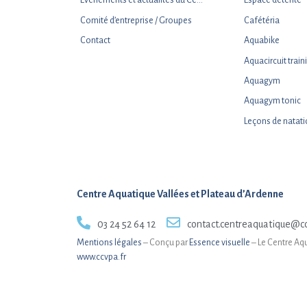
Evenements et actualités du Centre Aquatique
Espace détente
Comité d’entreprise / Groupes
Cafétéria
Contact
Aquabike
Aquacircuit train
Aquagym
Aquagym tonic
Leçons de natat
Centre Aquatique Vallées et Plateau d’Ardenne
03 24 52 64 12
contact.centreaquatique@cc
Mentions légales
– Conçu par
Essence visuelle
– Le Centre Aq
www.ccvpa.fr