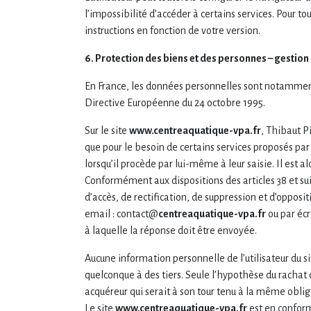
l’impossibilité d’accéder à certains services. Pour t
instructions en fonction de votre version.
6. Protection des biens et des personnes – gestion
En France, les données personnelles sont notamment pr
Directive Européenne du 24 octobre 1995.
Sur le site
www.centreaquatique-vpa.fr
, Thibaut Pi
que pour le besoin de certains services proposés par 
lorsqu’il procède par lui-même à leur saisie. Il est al
Conformément aux dispositions des articles 38 et suiva
d’accès, de rectification, de suppression et d’oppos
email : contact@
centreaquatique-vpa.fr
ou par écr
à laquelle la réponse doit être envoyée.
Aucune information personnelle de l’utilisateur du s
quelconque à des tiers. Seule l’hypothèse du rachat 
acquéreur qui serait à son tour tenu à la même obliga
Le site
www.centreaquatique-vpa.fr
est en conform