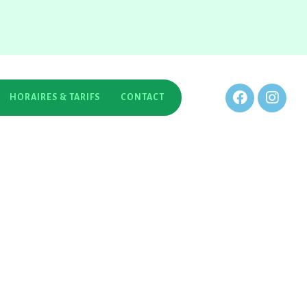
HORAIRES & TARIFS
CONTACT
e numérique, dite L.C.E.N., nous portons à la