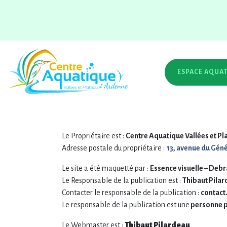
Mentions légales
Home
Mentions légales
ESPACE AQUA
Conformément aux dispositions des articles 6-III et 
connaissance des utilisateurs et visiteurs du site :
ww
1. Informations légales :
Le Propriétaire est :
Centre Aquatique Vallées et P
Adresse postale du propriétaire :
13, avenue du Gé
Le site a été maquetté par :
Essence visuelle – Deb
Le Responsable de la publication est :
Thibaut Pila
Contacter le responsable de la publication :
contact
Le responsable de la publication est une
personne 
Le Webmaster est :
Thibaut Pilardeau