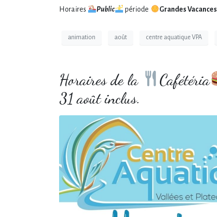
Horaires
Public
période
Grandes Vacances
animation
août
centre aquatique VPA
Horaires de la
Cafétéria
31 août inclus.