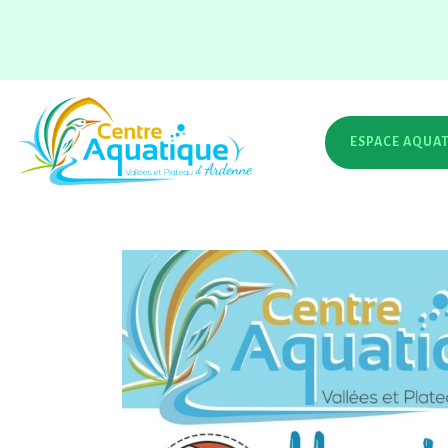
Catégorie : Accuei
Home
Accueil
ESPACE AQUA
Horaires 🛝
Public
pér
août inclus.