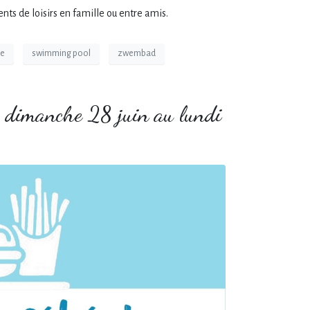
ts de loisirs en famille ou entre amis.
le
swimming pool
zwembad
u dimanche 28 juin au lundi