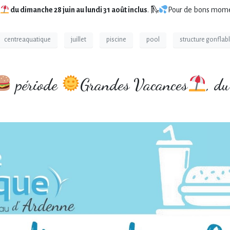
du dimanche 28 juin au lundi 31 août inclus
. 🛝
Pour de bons momen
centreaquatique
juillet
piscine
pool
structure gonflab
période
Grandes Vacances
, d