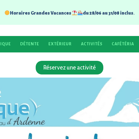
l
Horaires Grandes Vacances
du 28/06 au 31/08 inclus
.
TIQUE
DÉTENTE
EXTÉRIEUR
ACTIVITÉS
CAFÉTÉRIA
iode
Grandes Vacances
du dimanc
Réservez une activité