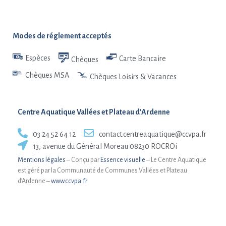
Modes de réglement acceptés
Espèces
Carte Bancaire
Chèques
Chèques MSA
Chèques Loisirs & Vacances
Centre Aquatique Vallées et Plateau d’Ardenne
03 24 52 64 12
contact.centreaquatique@ccvpa.fr
13, avenue du Général Moreau 08230 ROCROi
Mentions légales
– Conçu par
Essence visuelle
– Le Centre Aquatique
est géré par la Communauté de Communes Vallées et Plateau
d’Ardenne –
www.ccvpa.fr