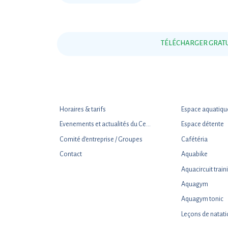
TÉLÉCHARGER GRATU
Horaires & tarifs
Espace aquatiqu
Evenements et actualités du Centre Aquatique
Espace détente
Comité d’entreprise / Groupes
Cafétéria
Contact
Aquabike
Aquacircuit train
Aquagym
Aquagym tonic
Leçons de natat