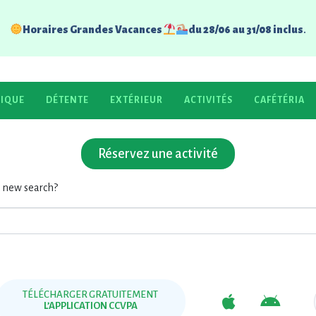
 aqualudique
Horaires Grandes Vacances
du 28/06 au 31/08 inclus
.
entre aqualudique
TIQUE
DÉTENTE
EXTÉRIEUR
ACTIVITÉS
CAFÉTÉRIA
ces
du 28/06 au 31/08 inclus.
 found!
Réservez une activité
 a new search?
TÉLÉCHARGER GRATUITEMENT
L’APPLICATION CCVPA