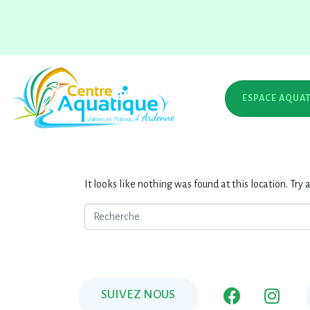
Étiquette : centre
Home
Message informations
Tag Archives: c
ESPACE AQUA
Horaires Grandes Vacan
Whoops, no result
It looks like nothing was found at this location. Try
SUIVEZ NOUS