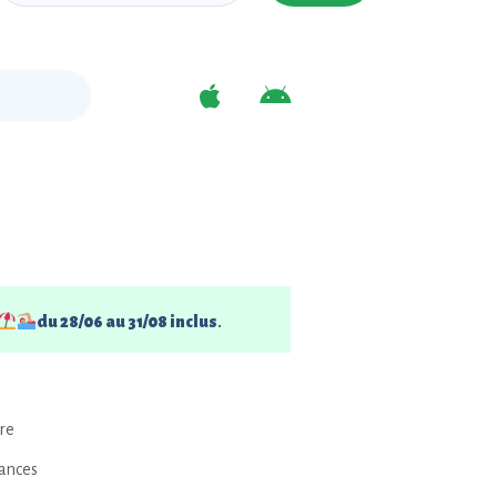
du 28/06 au 31/08 inclus
.
re
cances